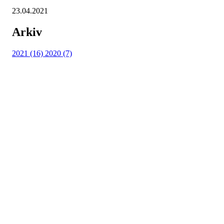
23.04.2021
Arkiv
2021 (16)
2020 (7)
Sandnes Flycasting
Post: Kolheim 38, 4313 Sandnes
Mail: post@flycasting.no