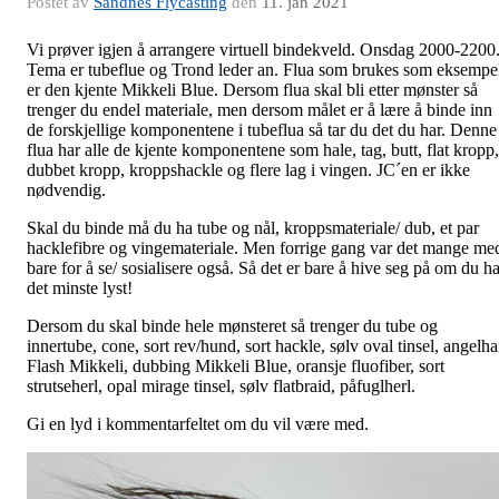
Postet av
Sandnes Flycasting
den
11. jan 2021
Vi prøver igjen å arrangere virtuell bindekveld. Onsdag 2000-2200
Tema er tubeflue og Trond leder an. Flua som brukes som eksempe
er den kjente Mikkeli Blue. Dersom flua skal bli etter mønster så
trenger du endel materiale, men dersom målet er å lære å binde inn
de forskjellige komponentene i tubeflua så tar du det du har. Denne
flua har alle de kjente komponentene som hale, tag, butt, flat kropp,
dubbet kropp, kroppshackle og flere lag i vingen. JC´en er ikke
nødvendig.
Skal du binde må du ha tube og nål, kroppsmateriale/ dub, et par
hacklefibre og vingemateriale. Men forrige gang var det mange me
bare for å se/ sosialisere også. Så det er bare å hive seg på om du ha
det minste lyst!
Dersom du skal binde hele mønsteret så trenger du tube og
innertube, cone, sort rev/hund, sort hackle, sølv oval tinsel, angelha
Flash Mikkeli, dubbing Mikkeli Blue, oransje fluofiber, sort
strutseherl, opal mirage tinsel, sølv flatbraid, påfuglherl.
Gi en lyd i kommentarfeltet om du vil være med.