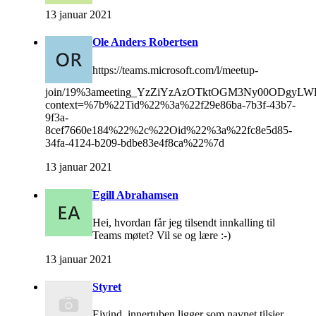
13 januar 2021
Ole Anders Robertsen
https://teams.microsoft.com/l/meetup-
join/19%3ameeting_YzZiYzAzOTktOGM3Ny00ODgyL
context=%7b%22Tid%22%3a%22f29e86ba-7b3f-43b7-
9f3a-
8cef7660e184%22%2c%22Oid%22%3a%22fc8e5d85-
34fa-4124-b209-bdbe83e4f8ca%22%7d
13 januar 2021
Egill Abrahamsen
Hei, hvordan får jeg tilsendt innkalling til
Teams møtet? Vil se og lære :-)
13 januar 2021
Styret
Eivind, innertuben ligger som navnet tilsier