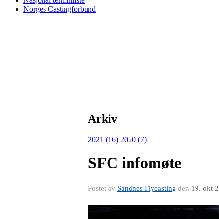
Nasjonal terminliste
Norges Castingforbund
Arkiv
2021 (16)
2020 (7)
SFC infomøte
Postet av
Sandnes Flycasting
den
19. okt 