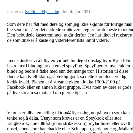
Postet av
Sandnes Flycasting
den
4. jan 2021
Som dere har fått med dere og som jeg ikke skjønte før forrige mail
ble sendt ut så er det endrede smittevernsregler for de neste to uken
Den bebudede kastetreningen utgår derfor. Jeg har likevel registrert
de som ønsker å kaste og viderefører lista inntil videre.
Imens ønsker vi å tilby en virtuell bindeøkt onsdag hvor Kjell Idar
instruerer i binding av en enkel speyflue. Speyfluer er mye enklere 
binde og bedre å fiske med enn det mange tror. Historien til disse
fluene kan Kjell Idar også veldig godt, så dette kan bli en veldig
kjekk kveld. Planen er å streame økten klokka 1900-2100 på
Facebook eller en annen lukket gruppe. Hvis noen av dere er gode
på live stream så mottar Tom gjerne tips :-)
Vi ønsker tilbakemelding til tom@flycasting.no på hvem som kan
tenke seg å delta. Utstyr som kreves er en Speykrok eller stor
singlekrok, noe ulltråd (mors strikkeskrin), mylar tinsel eller ovalt
tinsel, noen store hanehackle eller Schlappen, perlehøne og Mallar