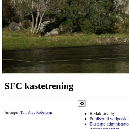
SFC kastetrening
Administrer
Arrangør:
Tom Arve Robertsen
Redaktørvalg
Publiser til widgetsid
Eksterne administrato