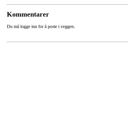
Kommentarer
Du må logge inn for å poste i veggen.
Sandnes Flycasting
Post: Kolheim 38, 4313 Sandnes
Mail: post@flycasting.no