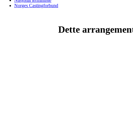
Nasjonal terminliste
Norges Castingforbund
Dette arrangemente
Sandnes Flyca
Post: Kolheim 
Mail: post@fly