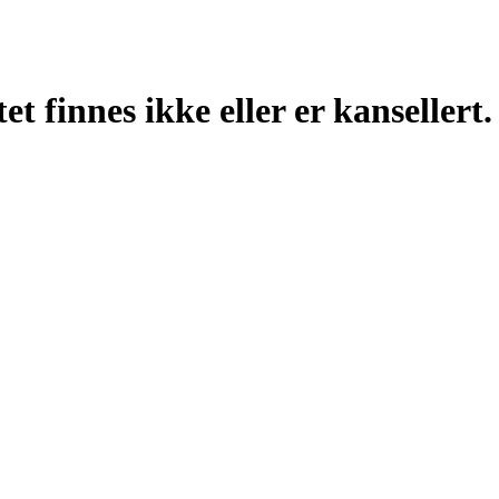
t finnes ikke eller er kansellert.
sting
38, 4313 Sandnes
casting.no