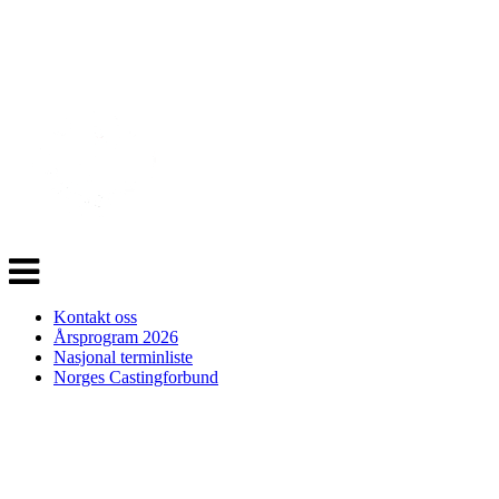
Veksle
navigasjon
Kontakt oss
Årsprogram 2026
Nasjonal terminliste
Norges Castingforbund